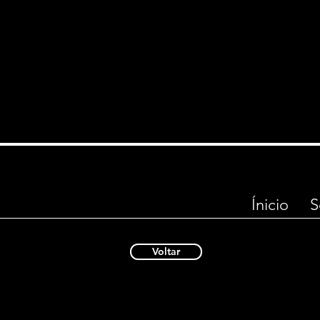
Ínicio
S
Voltar
40 00